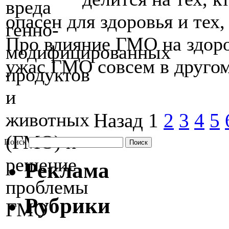
опасен для здоровья и тех,
Про влияние ГМО на здоро
ужас ГМО совсем в другом
Назад
1
2
3
4
5
Поиск
Реклама
Рубрики