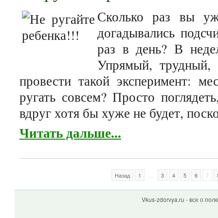
Сколько раз вы уж
догадывались подсчи
раз в день? В неде
Упрямый, трудный, 
провести такой эксперимент: мес
ругать совсем? Просто поглядеть
вдруг хотя бы хуже не будет, поск
Читать дальше...
Назад
1
...
3
4
5
6
7
Vkus-zdorvya.ru - все о по