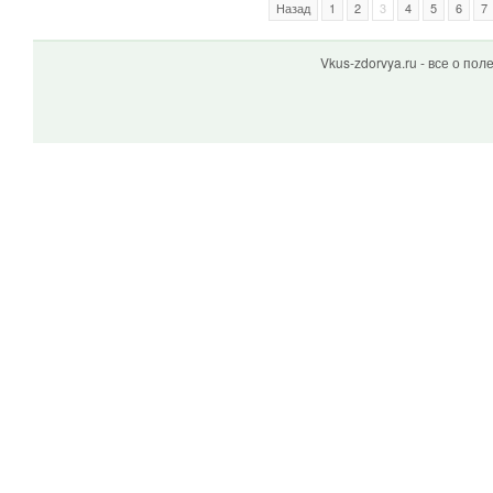
Назад
1
2
3
4
5
6
7
Vkus-zdorvya.ru - все о по