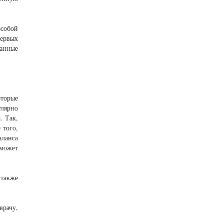
особой
первых
анные
торые
улярно
. Так,
 того,
аланса
 может
 также
врачу,