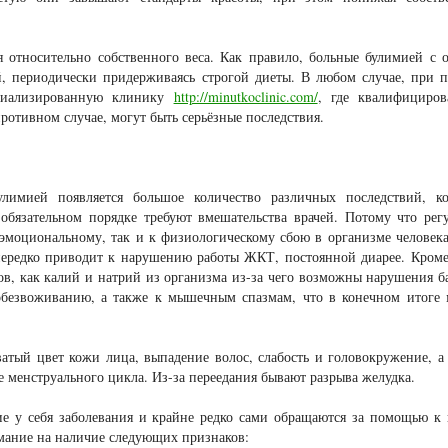
 относительно собственного веса. Как правило, больные булимией с 
й, периодически придерживаясь строгой диеты. В любом случае, при 
ециализированную клинику
http://minutkoclinic.com/
, где квалифициров
ротивном случае, могут быть серьёзные последствия.
лимией появляется большое количество различных последствий, ко
обязательном порядке требуют вмешательства врачей. Потому что рег
моциональному, так и к физиологическому сбою в организме человека
нередко приводит к нарушению работы ЖКТ, постоянной диарее. Кроме
в, как калий и натрий из организма из-за чего возможны нарушения б
 обезвоживанию, а также к мышечным спазмам, что в конечном итоге
атый цвет кожи лица, выпадение волос, слабость и головокружение, а
 менструального цикла. Из-за переедания бывают разрыва желудка.
 у себя заболевания и крайне редко сами обращаются за помощью к 
мание на наличие следующих признаков: