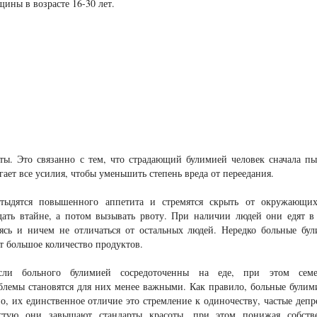
ины в возрасте 16-30 лет.
ы. Это связанно с тем, что страдающий булимией человек сначала пы
агает все усилия, чтобы уменьшить степень вреда от переедания.
тыдятся повышенного аппетита и стремятся скрыть от окружающих
дать втайне, а потом вызывать рвоту. При наличии людей они едят в
ясь и ничем не отличаться от остальных людей. Нередко больные бу
т большое количество продуктов.
сли больного булимией сосредоточенны на еде, при этом семе
лемы становятся для них менее важными. Как правило, больные булим
, их единственное отличие это стремление к одиночеству, частые депр
астую они завышают стандарты красоты, при этом понижая собств