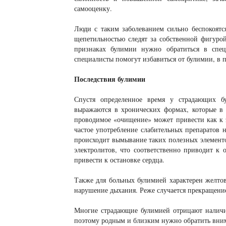
самооценку.
Люди с таким заболеванием сильно беспокоятся
щепетильностью следят за собственной фигуро
признаках булимии нужно обратиться в сп
специалисты помогут избавиться от булимии, в п
Последствия булимии
Спустя определенное время у страдающих бу
выражаются в хронических формах, которые в 
проводимое «очищение» может привести как к э
частое употребление слабительных препаратов 
происходит вымывание таких полезных элементо
электролитов, что соответственно приводит к
привести к остановке сердца.
Также для больных булимией характерен желтов
нарушение дыхания. Реже случается прекращение
Многие страдающие булимией отрицают наличие
поэтому родным и близким нужно обратить вни