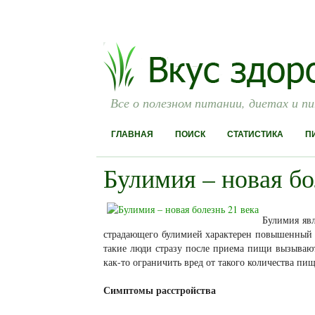
Все о полезном питании, диетах и п
ГЛАВНАЯ
ПОИСК
СТАТИСТИКА
П
Булимия – новая бо
Булимия явл
страдающего булимией характерен повышенный а
такие люди стразу после приема пищи вызывают
как-то ограничить вред от такого количества пи
Симптомы расстройства