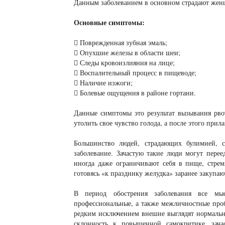
Данным заболеванием в основном страдают женщ
Основные симптомы:
 Поврежденная зубная эмаль;
 Опухшие железы в области шеи;
 Следы кровоизлияния на лице;
 Воспалительный процесс в пищеводе;
 Наличие изжоги;
 Болевые ощущения в районе гортани.
Данные симптомы это результат вызывания рвот
утолить свое чувство голода, а после этого прил
Большинство людей, страдающих булимией, с
заболевание. Зачастую такие люди могут перее
иногда даже ограничивают себя в пище, стрем
готовясь «к празднику желудка» заранее закупаю
В период обострения заболевания все мы
профессиональные, а также межличностные проб
редким исключением внешне выглядят нормально
склонность к повышенной самокритике, зач