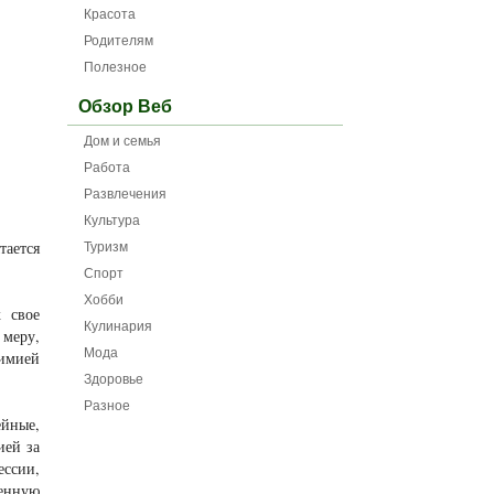
Красота
Родителям
Полезное
Обзор Веб
Дом и семья
Работа
Развлечения
Культура
Туризм
тается
Спорт
Хобби
 свое
Кулинария
 меру,
Мода
лимией
Здоровье
Разное
йные,
ией за
ессии,
енную