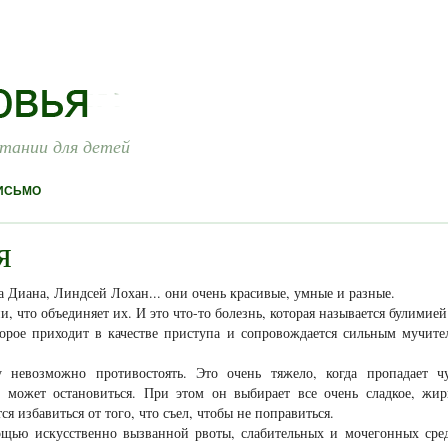
итании для детей
ИСЬМО
я
 Диана, Линдсей Лохан... они очень красивые, умные и разные.
и, что объединяет их. И это что-то болезнь, которая называется булимией
торое приходит в качестве приступа и сопровождается сильным мучит
 невозможно противостоять. Это очень тяжело, когда пропадает ч
е может остановиться. При этом он выбирает все очень сладкое, жи
я избавиться от того, что съел, чтобы не поправиться.
ощью искусственно вызванной рвоты, слабительных и мочегонных сре