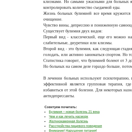
клизмами. Но самыми ужасными для больных явл
контролировать количество съедаемой еды.
Жизнь больных булимией все время кружится 
очищение.
Чувство вины, депрессию и пониженную самооце
Существует булимия двух видов:
Первый вид - классический, еще его можно на
слабительные, диуретики или клизмы.
Второй вид - это булимия, как следующая стади
голодать, или активно заниматься спортом. Но 
Статистика говорит, что булимией болеют от 3 д
Но больных на самом деле гораздо больше, пото
В лечении больных используют психотерапию, п
эффективной является групповая терапия, г
избавиться от этой болезни. Для некоторых наз
антидепрессанты.
Советуем почитать:
Булимия – новая болезнь 21 века
Чем и как лечить насморк
Желчнокаменная болезнь
Расстройства пищевого поведения
Внимание! Нарушение питания!