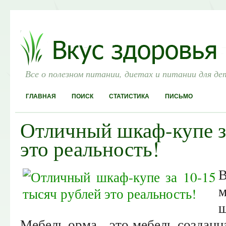
Все о полезном питании, диетах и питании для де
ГЛАВНАЯ
ПОИСК
СТАТИСТИКА
ПИСЬМО
Отличный шкаф-купе з
это реальность!
В
м
ш
Мебель орма - это мебель созданн