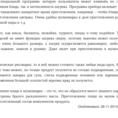
специальной программе, которую пользователь может изменять по с
ния блюда, так и интенсивность нагрева. Программа прибора включает 
танавливать конкретное время приготовления, например – чтобы блюд
иготовления завтрака. Очень удобна мультиварка в деле приготовления р
ной икры и т.д.
ти, как кексы, бисквиты, чизкейки, пудинги, пиццу и тому подобное. 
делей не имеет функции нагрева сверху, поэтому выпечка может полу
е очень большого размера, а нагрев осуществляется равномерно, люб
 пышнее, нежели в духовке. Даже омлет при приготовлении в мульт
понские рисоварки, то в ней можно готовить также любые виды круп, б
ке тоже можно, но только продукт получится не столько поджаренным, с
чаются зажарка для супа, слегка поджаренные пельмени или варени
явления большой золотистой корочки вряд ли получится.
ния пищи в мультиварке – это то, что не образуется много лишнего па
стороны брызги раскаленного масла. Приготовление пищи на малом 
естественный состав компонентов продукта.
Опубликовано: 28-11-2014,