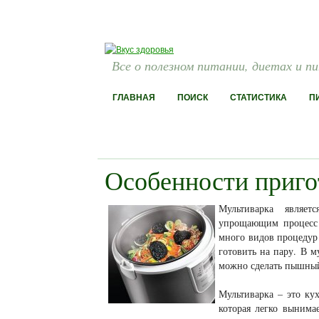
Все о полезном питании, диетах и п
ГЛАВНАЯ
ПОИСК
СТАТИСТИКА
П
Особенности приго
Мультиварка являе
упрощающим процесс 
много видов процедур
готовить на пару. В м
можно сделать пышный
Мультиварка – это ку
которая легко вынима