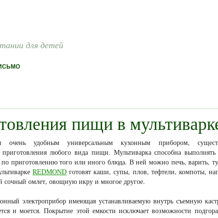
итании для детей
ИСЬМО
товления пищи в мультиварк
тся очень удобным универсальным кухонным прибором, сущест
приготовления любого вида пищи. Мультиварка способна выполнять
 по приготовлению того или иного блюда. В ней можно печь, варить, т
ультиварке
REDMOND
готовят каши, супы, плов, тефтели, компоты, на
 сочный омлет, овощную икру и многое другое.
хонный электроприбор имеющая устанавливаемую внутрь съемную кас
ется и моется. Покрытие этой емкости исключает возможности подгор