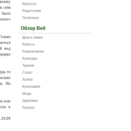
воему
Красота
в себя
Родителям
о было
Полезное
азного
Обзор Веб
Только
Дом и семья
читься
Работа
ой вид
Развлечения
иварке
Культура
Туризм
удь то
Спорт
колько
Хобби
ки. Но
Кулинария
Мода
Здоровье
ра или
огне в
Разное
 23:26