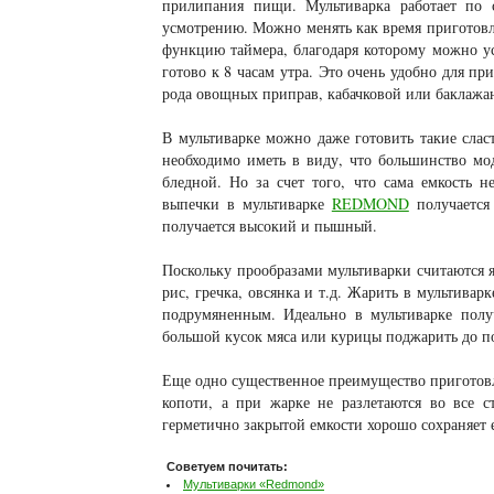
прилипания пищи. Мультиварка работает по 
усмотрению. Можно менять как время приготовле
функцию таймера, благодаря которому можно ус
готово к 8 часам утра. Это очень удобно для пр
рода овощных приправ, кабачковой или баклажан
В мультиварке можно даже готовить такие слас
необходимо иметь в виду, что большинство мо
бледной. Но за счет того, что сама емкость н
выпечки в мультиварке
REDMOND
получается
получается высокий и пышный.
Поскольку прообразами мультиварки считаются я
рис, гречка, овсянка и т.д. Жарить в мультивар
подрумяненным. Идеально в мультиварке полу
большой кусок мяса или курицы поджарить до по
Еще одно существенное преимущество приготовле
копоти, а при жарке не разлетаются во все 
герметично закрытой емкости хорошо сохраняет 
Советуем почитать:
Мультиварки «Redmond»