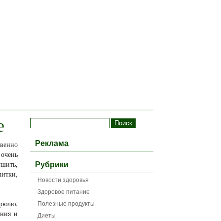
е
Реклама
венно
 очень
ушить,
Рубрики
питки,
Новости здоровья
Здоровое питание
трюлю,
Полезные продукты
ания и
Диеты