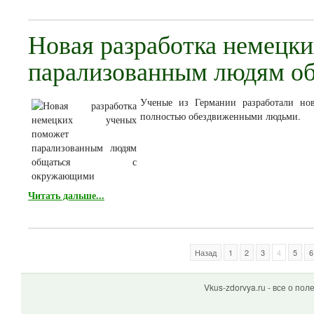
Новая разработка немецк
парализованным людям о
Ученые из Германии разработали нов
полностью обездвиженными людьми.
Читать дальше...
Назад
1
2
3
4
5
6
Vkus-zdorvya.ru - все о по