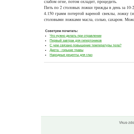
слабом огне, потом охладит, процедить.
Пить по 2 столовых ложки трижды в день за 10-2
4.150 грамм потертой вареной свеклы, ложку (и
столовыми ложками масла, солью, сахаром. Мож
Советуем почитать:
Что нужно делать при отравлении
Первый завтрак для гипертоников
С чем связано повышение температуры тела?
Диета - горькие травы
Народные рецепты для глаз
Vkus-zdo