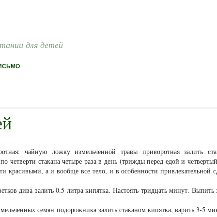
итании для детей
ИСЬМО
ей
ротная: чайную ложку измельченной травы приворотная залить ста
 по четверти стакана четыре раза в день (трижды перед едой и четвертый
гти красивыми, а и вообще все тело, и в особенности привлекательной с
тков дива залить 0.5 литра кипятка. Настоять тридцать минут. Выпить 
мельченных семян подорожника залить стаканом кипятка, варить 3-5 ми