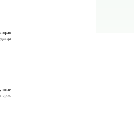
оторая
одавца
тупные
й срок