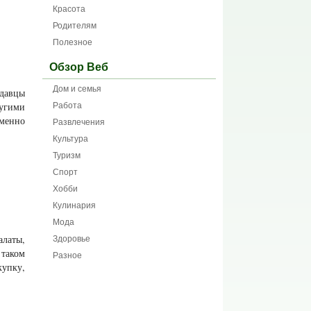
Красота
Родителям
Полезное
Обзор Веб
Дом и семья
одавцы
Работа
ругими
Именно
Развлечения
Культура
Туризм
Спорт
Хобби
Кулинария
Мода
Здоровье
алаты,
 таком
Разное
купку,